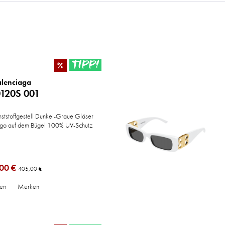
TIPP!
%
alenciaga
120S 001
ststoffgestell Dunkel-Graue Gläser
go auf dem Bügel 100% UV-Schutz
00 €
405,00 €
hen
Merken