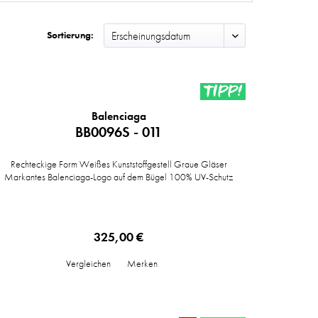
Sortierung:
TIPP!
Balenciaga
BB0096S - 011
Rechteckige Form Weißes Kunststoffgestell Graue Gläser
Markantes Balenciaga-Logo auf dem Bügel 100% UV-Schutz
325,00 €
Vergleichen
Merken