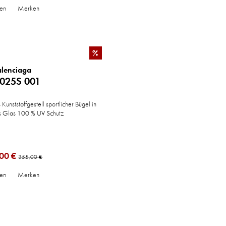
hen
Merken
%
alenciaga
025S 001
unststoffgestell sportlicher Bügel in
s Glas 100 % UV Schutz
00 €
355,00 €
hen
Merken