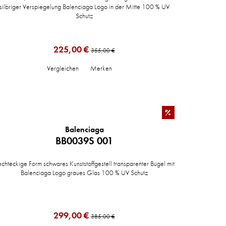
silbriger Verspiegelung Balenciaga Logo in der Mitte 100 % UV
Schutz
225,00 €
355,00 €
Vergleichen
Merken
%
Balenciaga
BB0039S 001
chteckige Form schwares Kunststoffgestell transparenter Bügel mit
Balenciaga Logo graues Glas 100 % UV Schutz
299,00 €
385,00 €