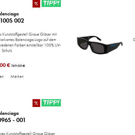
TIPP!
%
alenciaga
100S 002
 Kunststoffgestell Graue Gläser mit
 Markantes Balenciaga-Logo auf dem
G
chiedenen Farben einstellbar 100% UV-
Schutz
00 €
749,00 €
hen
Merken
TIPP!
%
alenciaga
96S - 001
es Kunststoffgestell Graue Gläser