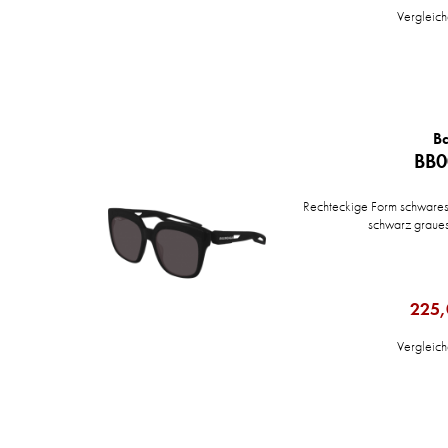
Vergleic
B
BB0
Rechteckige Form schwares K
schwarz graue
225,
Vergleic