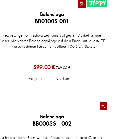
TIPP!
%
Balenciaga
BB0100S 001
Rechteckige Form schwarzes Kunststoffgestell Dunkel-Graue
läser Markantes Balenciaga-Logo auf dem Bügel mit Leucht-LED
in verschiedenen Farben einstellbar 100% UV-Schutz
599,00 €
749,00 €
Vergleichen
Merken
%
Balenciaga
BB0003S - 002
schmale, flache Form weißes Kunststoffgestell graues Glas mit