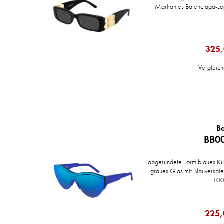
Markantes Balenciaga-Lo
325,
Vergleic
B
BB00
abgerundete Form blaues Kun
graues Glas mit Blauverspi
100
225,