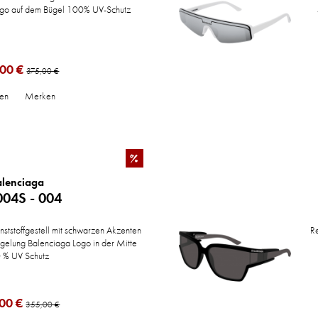
go auf dem Bügel 100% UV-Schutz
00 €
375,00 €
hen
Merken
%
alenciaga
04S - 004
ststoffgestell mit schwarzen Akzenten
Re
egelung Balenciaga Logo in der Mitte
 % UV Schutz
00 €
355,00 €