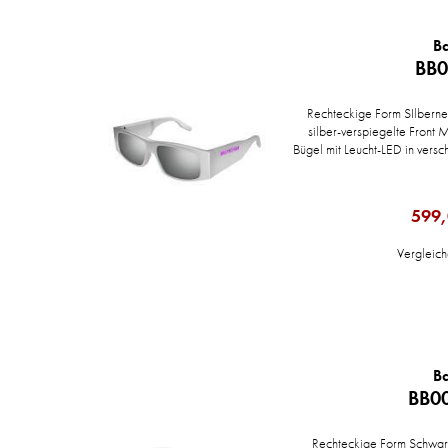
B
BB0
Rechteckige Form SIlbernes
silber-verspiegelte Front
Bügel mit Leucht-LED in vers
599,
Vergleic
B
BB00
Rechteckige Form Schwarz