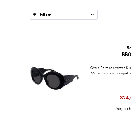
Filtern
B
BB0
Ovale Form schwarzes Kun
Markantes Balenciaga-Lo
324,
Vergleic