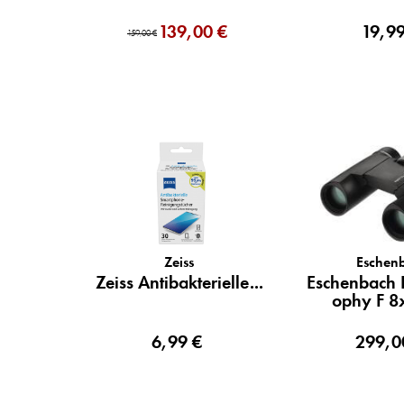
k.)
139,00 €
19,99
159,00 €
Zeiss
Eschen
Zeiss Antibakterielle...
Eschenbach F
ophy F 8
6,99 €
299,0