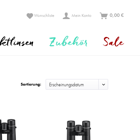
0,00 €
Wunschliste
Mein Konto
ktlinsen
Zubehör
Sale
Sortierung: