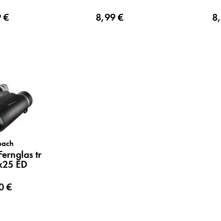
cm)...
 €
8,99 €
8
bach
ernglas tr
x25 ED
0 €