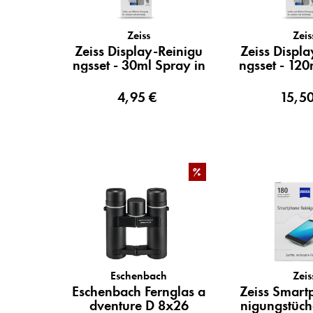
Zeiss
Zeis
Zeiss Display-Reinigu
Zeiss Displ
ngsset - 30ml Spray in
ngsset - 120
kl...
nkl.
4,95 €
15,50
%
Eschenbach
Zeis
Eschenbach Fernglas a
Zeiss Smart
dventure D 8x26
nigungstüch