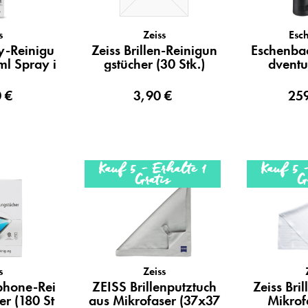
s
Zeiss
Esc
ay-Reinigu
Zeiss Brillen-Reinigun
Eschenbac
ml Spray i
gstücher (30 Stk.)
dventu
..
 €
3,90 €
25
Kauf 5 - Erhalte 1
Kauf 5 
Gratis
G
s
Zeiss
phone-Rei
ZEISS Brillenputztuch
Zeiss Bri
er (180 St
aus Mikrofaser (37x37
Mikrof