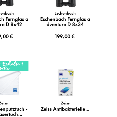
henbach
Eschenbach
h Fernglas a
Eschenbach Fernglas a
re D 8x42
dventure D 8x34
9,00 €
199,00 €
- Erhalte 1
ratis
Zeiss
Zeiss
llenputztuch -
Zeiss Antibakterielle...
asertuch...