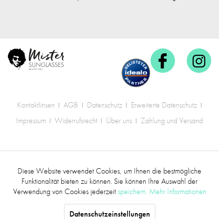
Kontaktlinsen
AGB
Datenschutz
Erweiterte Datenschutz
Impressum
Widerrufsrecht
Über uns
Zahlung und Versand
* Alle Preise inkl. gesetzl. Mehrwertsteuer zzgl.
Diese Website verwendet Cookies, um Ihnen die bestmögliche
Aktiv
Funktionale
Versandkosten
.
Funktionalität bieten zu können. Sie können Ihre Auswahl der
Verwendung von Cookies jederzeit
speichern.
Mehr Informationen
©2017 mr.sunglasses - Alle Rechte vorbehalten
Inaktiv
Marketing
Datenschutzeinstellungen