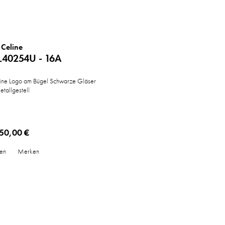
Celine
L40254U - 16A
ne Logo am Bügel Schwarze Gläser
tallgestell
50,00 €
hen
Merken