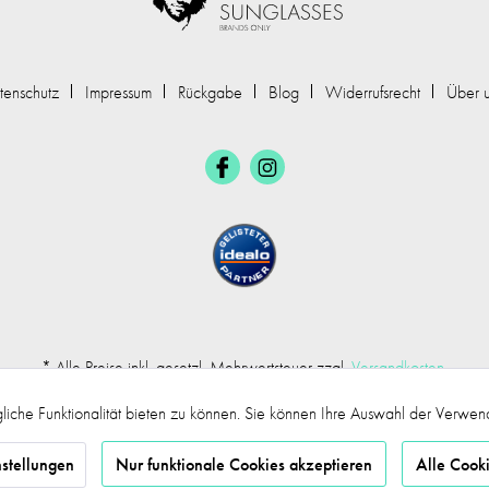
tenschutz
Impressum
Rückgabe
Blog
Widerrufsrecht
Über 
* Alle Preise inkl. gesetzl. Mehrwertsteuer zzgl.
Versandkosten
.
iche Funktionalität bieten zu können. Sie können Ihre Auswahl der Verwe
©2017 mr.sunglasses - Alle Rechte vorbehalten
stellungen
Nur funktionale Cookies akzeptieren
Alle Cook