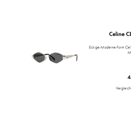
Celine C
Eckige-Moderne-Form Celi
Me
4
Vergleic