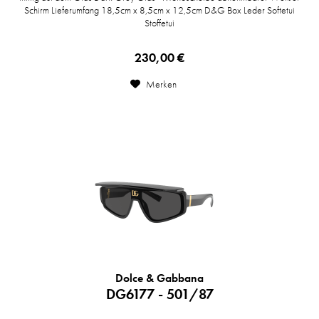
Schirm Lieferumfang 18,5cm x 8,5cm x 12,5cm D&G Box Leder Softetui
Stoffetui
230,00 €
Merken
Dolce & Gabbana
DG6177 - 501/87