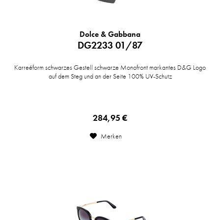
Dolce & Gabbana
DG2233 01/87
Karreéform schwarzes Gestell schwarze Monofront markantes D&G Logo
auf dem Steg und an der Seite 100% UV-Schutz
284,95 €
Merken