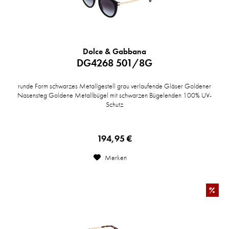
Dolce & Gabbana
DG4268 501/8G
runde Form schwarzes Metallgestell grau verlaufende Gläser Goldener
Nasensteg Goldene Metallbügel mit schwarzen Bügelenden 100% UV-
Schutz
194,95 €
Merken
%