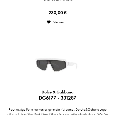
Leder Softetui Stoffetui
230,00 €
Merken
Dolce & Gabbana
DG6177 - 331287
Rechteckige Form markantes gunmetal/silbernes Dolche&Gabana Logo
mittig auf dem Glas Dark Grey Glas - Monoscheibe abnehmbarer Weißer