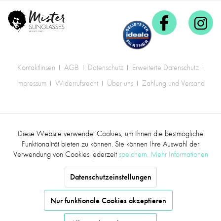
Kontaktlinsen
AGB
Datenschutz
Erweiterte Datenschutz
Impressum
Widerrufsrecht
Über uns
Zahlung und Versand
* Alle Preise inkl. gesetzl. Mehrwertsteuer zzgl.
Diese Website verwendet Cookies, um Ihnen die bestmögliche
Aktiv
Funktionale
Versandkosten
.
Funktionalität bieten zu können. Sie können Ihre Auswahl der
Verwendung von Cookies jederzeit
speichern.
Mehr Informationen
©2017 mr.sunglasses - Alle Rechte vorbehalten
Inaktiv
Marketing
Datenschutzeinstellungen
Inaktiv
Tracking
Nur funktionale Cookies akzeptieren