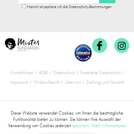
Hiermit akzeptiere ich die Datenschutz-Bestimmungen
Kontaktlinsen
AGB
Datenschutz
Erweiterte Datenschutz
Impressum
Widerrufsrecht
Über uns
Zahlung und Versand
* Alle Preise inkl. gesetzl. Mehrwertsteuer zzgl.
Diese Website verwendet Cookies, um Ihnen die bestmögliche
Aktiv
Funktionale
Versandkosten
.
Funktionalität bieten zu können. Sie können Ihre Auswahl der
Verwendung von Cookies jederzeit
speichern.
Mehr Informationen
©2017 mr.sunglasses - Alle Rechte vorbehalten
Inaktiv
Marketing