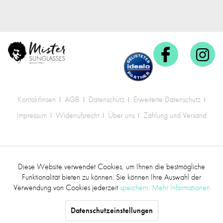
Kontaktlinsen
AGB
Datenschutz
Erweiterte Datenschutz
Impressum
Widerrufsrecht
Über uns
Zahlung und Versand
* Alle Preise inkl. gesetzl. Mehrwertsteuer zzgl.
Diese Website verwendet Cookies, um Ihnen die bestmögliche
Aktiv
Funktionale
Versandkosten
.
Funktionalität bieten zu können. Sie können Ihre Auswahl der
Verwendung von Cookies jederzeit
speichern.
Mehr Informationen
©2017 mr.sunglasses - Alle Rechte vorbehalten
Inaktiv
Marketing
Datenschutzeinstellungen