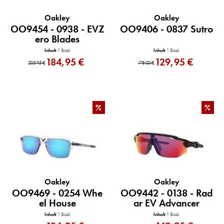
Oakley
Oakley
OO9454 - 0938 - EVZ
OO9406 - 0837 Sutro
ero Blades
Inhalt
1 Stück
Inhalt
1 Stück
184,95 €
129,95 €
205,95 €
178,00 €
%
%
Oakley
Oakley
OO9469 - 0254 Whe
OO9442 - 0138 - Rad
el House
ar EV Advancer
Inhalt
1 Stück
Inhalt
1 Stück