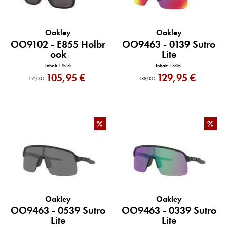
Oakley
Oakley
OO9102 - E855 Holbr
OO9463 - 0139 Sutro
ook
Lite
Inhalt
1 Stück
Inhalt
1 Stück
105,95 €
129,95 €
152,00 €
188,00 €
%
%
Oakley
Oakley
OO9463 - 0539 Sutro
OO9463 - 0339 Sutro
Lite
Lite