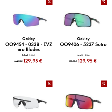
%
%
Oakley
Oakley
OO9454 - 0338 - EVZ
OO9406 - 5237 Sutro
ero Blades
Inhalt
1 Stück
Inhalt
1 Stück
129,95 €
129,95 €
164,95 €
178,00 €
%
%