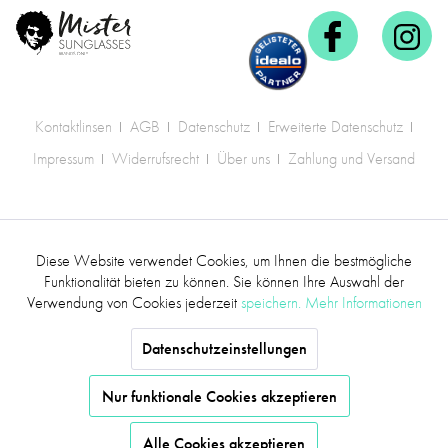
Kontaktlinsen
AGB
Datenschutz
Erweiterte Datenschutz
Impressum
Widerrufsrecht
Über uns
Zahlung und Versand
* Alle Preise inkl. gesetzl. Mehrwertsteuer zzgl.
Diese Website verwendet Cookies, um Ihnen die bestmögliche
Aktiv
Funktionale
Versandkosten
.
Funktionalität bieten zu können. Sie können Ihre Auswahl der
Verwendung von Cookies jederzeit
speichern.
Mehr Informationen
©2017 mr.sunglasses - Alle Rechte vorbehalten
Inaktiv
Marketing
Datenschutzeinstellungen
Inaktiv
Tracking
Nur funktionale Cookies akzeptieren
Alle Cookies akzeptieren
Inaktiv