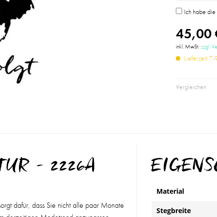
Ich habe di
45,00 
inkl. MwSt.
zzgl. V
Lieferzeit 7
Vergleichen
TUR - 2226A
EIGEN
Material
sorgt dafür, dass Sie nicht alle paar Monate
Stegbreite