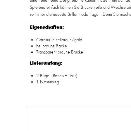
eine neue, teure Designerbrille kaufen müssen, um sich 
Spielend einfach können Sie Brückenteile und Wechselb
so immer die neueste Brillenmode tragen. Denn Sie machen s
Eigenschaften:
Garnitur in hellbraun/gold
hellbraune Backe
Transparent braune Brücke
Lieferumfang:
2 Bügel (Rechts + Links)
1 Nasensteg