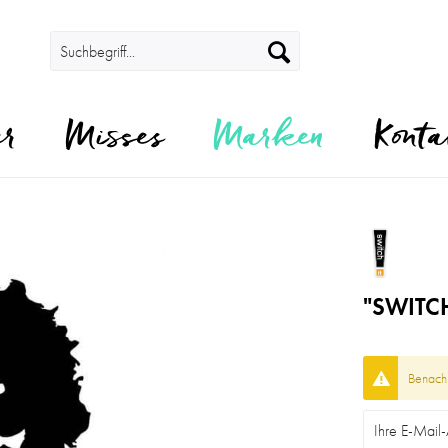
er
Misses
Marken
Konta
"SWITC
Benachr