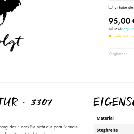
Ich habe di
95,00 
inkl. MwSt.
zzgl. V
Lieferzeit 7
Vergleichen
TUR - 3307
EIGEN
Material
sorgt dafür, dass Sie nicht alle paar Monate
Stegbreite