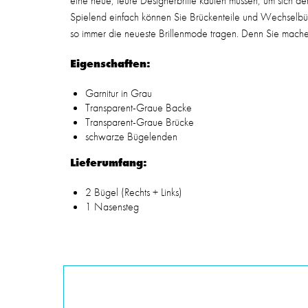
eine neue, teure Designerbrille kaufen müssen, um sich 
Spielend einfach können Sie Brückenteile und Wechselb
so immer die neueste Brillenmode tragen. Denn Sie machen s
Eigenschaften:
Garnitur in Grau
Transparent-Graue Backe
Transparent-Graue Brücke
schwarze Bügelenden
Lieferumfang:
2 Bügel (Rechts + Links)
1 Nasensteg