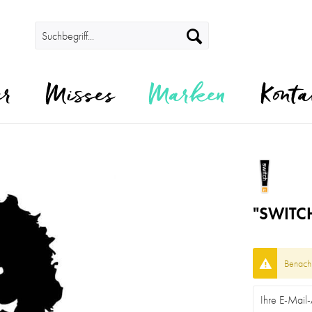
er
Misses
Marken
Konta
"SWITCH
Benachr