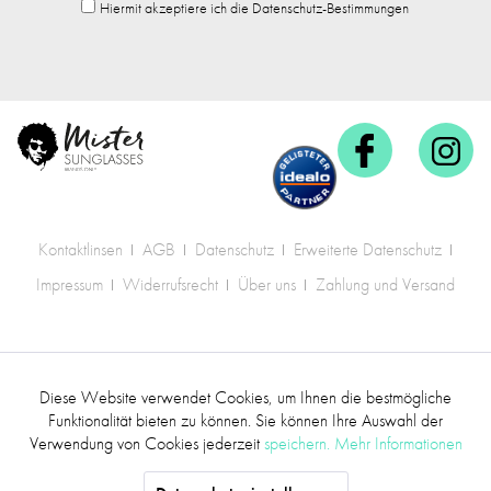
Hiermit akzeptiere ich die Datenschutz-Bestimmungen
Kontaktlinsen
AGB
Datenschutz
Erweiterte Datenschutz
Impressum
Widerrufsrecht
Über uns
Zahlung und Versand
* Alle Preise inkl. gesetzl. Mehrwertsteuer zzgl.
Diese Website verwendet Cookies, um Ihnen die bestmögliche
Aktiv
Funktionale
Versandkosten
.
Funktionalität bieten zu können. Sie können Ihre Auswahl der
Verwendung von Cookies jederzeit
speichern.
Mehr Informationen
©2017 mr.sunglasses - Alle Rechte vorbehalten
Inaktiv
Marketing