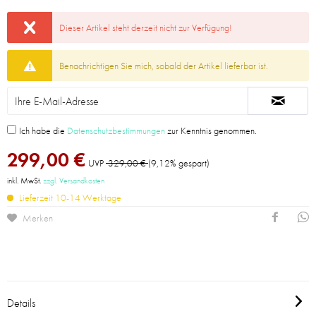
Dieser Artikel steht derzeit nicht zur Verfügung!
Benachrichtigen Sie mich, sobald der Artikel lieferbar ist.
Ich habe die
Datenschutzbestimmungen
zur Kenntnis genommen.
299,00 €
UVP
329,00 €
(9,12% gespart)
inkl. MwSt.
zzgl. Versandkosten
Lieferzeit 10-14 Werktage
Merken
Details