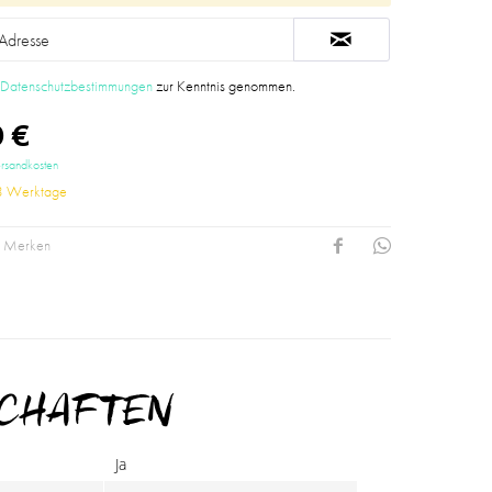
e
Datenschutzbestimmungen
zur Kenntnis genommen.
 €
ersandkosten
-3 Werktage
Merken
SCHAFTEN
Ja