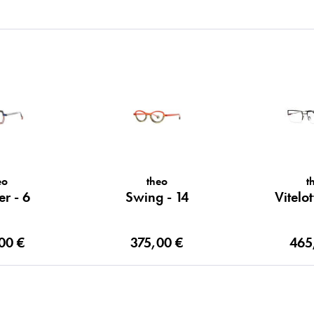
eo
theo
t
er - 6
Swing - 14
Vitelot
00 €
375,00 €
465