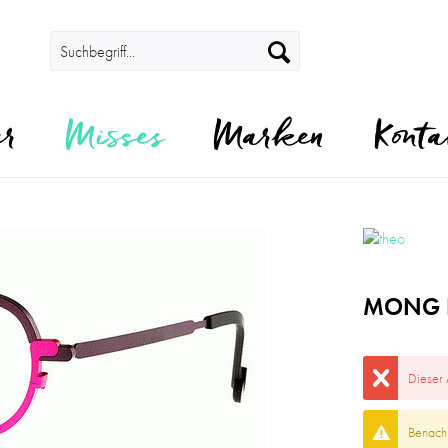
er
Misses
Marken
Konta
MONG K
Dieser 
Benachr