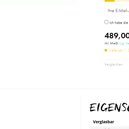
Ich habe di
489,00
inkl. MwSt.
zzgl. V
Lieferzeit 1
Vergleichen
EIGEN
Verglasbar