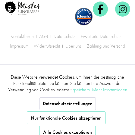
Kontaktlinsen
AGB
Datenschutz
Erweiterte Datenschutz
Impressum
Widerrufsrecht
Über uns
Zahlung und Versand
* Alle Preise inkl. gesetzl. Mehrwertsteuer zzgl.
Diese Website verwendet Cookies, um Ihnen die bestmögliche
Aktiv
Funktionale
Versandkosten
.
Funktionalität bieten zu können. Sie können Ihre Auswahl der
Verwendung von Cookies jederzeit
speichern.
Mehr Informationen
©2017 mr.sunglasses - Alle Rechte vorbehalten
Inaktiv
Marketing
Datenschutzeinstellungen
Inaktiv
Tracking
Nur funktionale Cookies akzeptieren
Alle Cookies akzeptieren
Inaktiv
Service