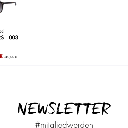
cci
S - 003
€
240,00 €
NEWSLETTER
#mitgliedwerden