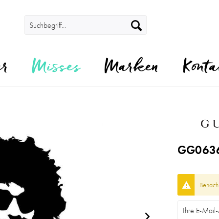
er
Misses
Marken
Konta
GG0636
Benachr