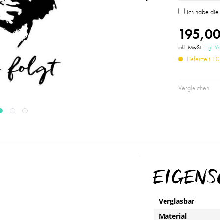
Ich habe di
195,00
inkl. MwSt.
zzgl. V
Lieferzeit 
Vergleichen
EIGEN
Verglasbar
Material