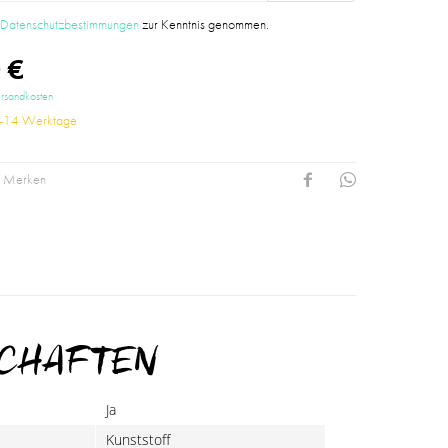
e
Datenschutzbestimmungen
zur Kenntnis genommen.
 €
ersandkosten
10-14 Werktage
Merken
SCHAFTEN
Ja
Kunststoff