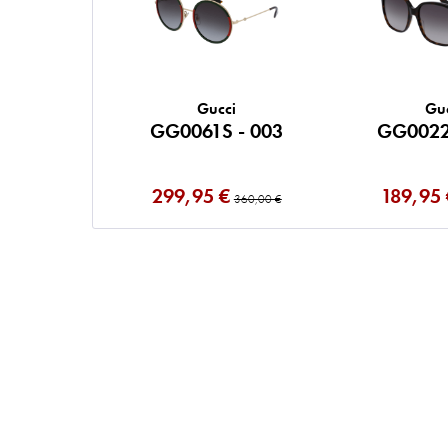
Gucci
Gu
GG0061S - 003
GG0022
299,95 €
189,95 
360,00 €