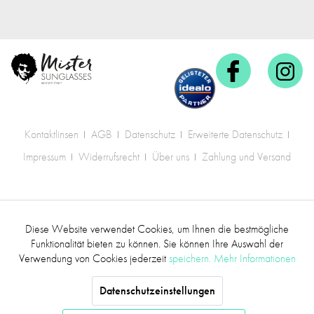
Kontaktlinsen
AGB
Datenschutz
Erweiterte Datenschutz
Impressum
Widerrufsrecht
Über uns
Zahlung und Versand
* Alle Preise inkl. gesetzl. Mehrwertsteuer zzgl.
Diese Website verwendet Cookies, um Ihnen die bestmögliche
Aktiv
Funktionale
Versandkosten
.
Funktionalität bieten zu können. Sie können Ihre Auswahl der
Verwendung von Cookies jederzeit
speichern.
Mehr Informationen
©2017 mr.sunglasses - Alle Rechte vorbehalten
Inaktiv
Marketing
Datenschutzeinstellungen