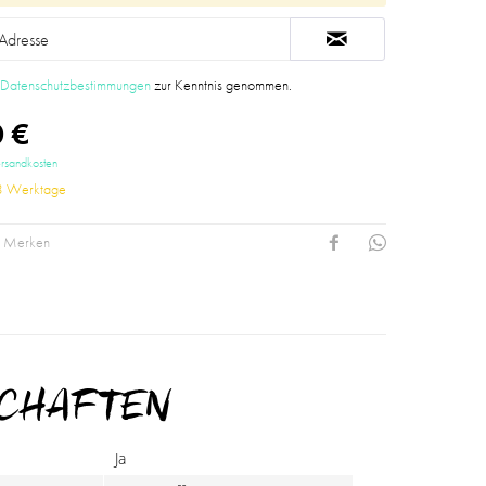
e
Datenschutzbestimmungen
zur Kenntnis genommen.
 €
ersandkosten
-3 Werktage
Merken
SCHAFTEN
Ja