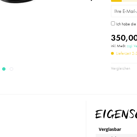
Ich habe di
350,00
inkl. MwSt.
zzgl. V
Lieferzeit 2
Vergleichen
EIGEN
Verglasbar