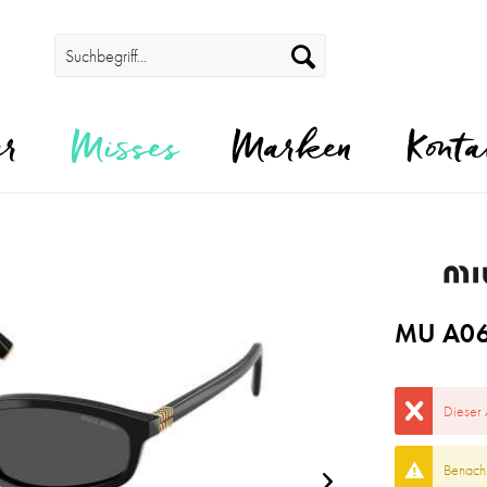
er
Misses
Marken
Konta
MU A06
Dieser 
Benachr