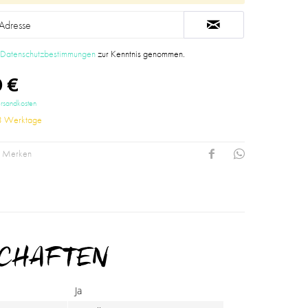
e
Datenschutzbestimmungen
zur Kenntnis genommen.
 €
ersandkosten
-3 Werktage
Merken
SCHAFTEN
Ja