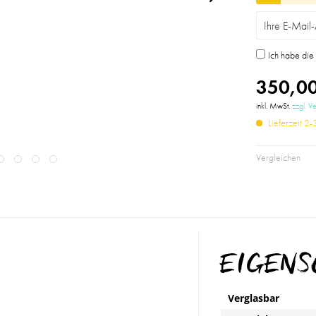
Ich habe di
350,00
inkl. MwSt.
zzgl. V
Lieferzeit 2
Vergleichen
EIGEN
Verglasbar