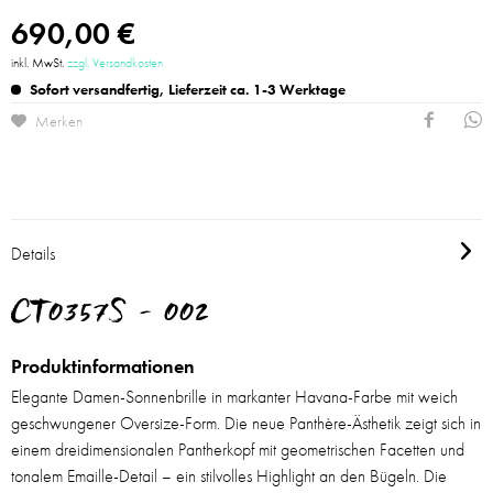
690,00 €
inkl. MwSt.
zzgl. Versandkosten
Sofort versandfertig, Lieferzeit ca. 1-3 Werktage
Merken
Details
CT0357S - 002
Produktinformationen
Elegante Damen-Sonnenbrille in markanter Havana-Farbe mit weich
geschwungener Oversize-Form. Die neue Panthère-Ästhetik zeigt sich in
einem dreidimensionalen Pantherkopf mit geometrischen Facetten und
tonalem Emaille-Detail – ein stilvolles Highlight an den Bügeln. Die