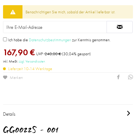
Benachrichtigen Sie mich, sobald der Artikel lieferbar ist.
Ich habe die
Datenschutzbestimmungen
zur Kenntnis genommen.
167,90 €
UVP
240,00 €
(30,04% gespart)
inkl. MwSt.
zzgl. Versandkosten
Lieferzeit 10-14 Werktage
Merken
Details
GG0022S - 001