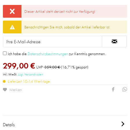
Dieser Artikel steht derzeit nicht zur Verfügung!
Benachrichtigen Sie mich, sobald der Artikel lieferbar ist.
Ich habe die
Datenschutzbestimmungen
zur Kenntnis genommen.
299,00 €
UVP
359,00 €
(16,71% gespart)
inkl. MwSt.
zzgl. Versandkosten
Lieferzeit 10-14 Werktage
Merken
Details