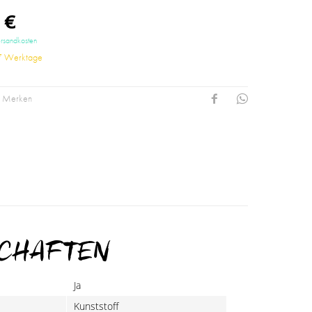
 €
ersandkosten
-7 Werktage
Merken
SCHAFTEN
Ja
Kunststoff