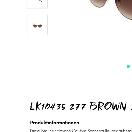
LK10435 277 BROWN
Produktinformationen
Diese Braune/Havana Cat-Eye Sonnenbrille lässt außenst