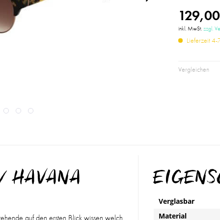
129,00
inkl. MwSt.
zzgl. V
Lieferzeit 4
Vergleichen
 / HAVANA
EIGEN
Verglasbar
Material
ehende auf den ersten Blick wissen welch