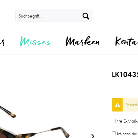
er
Misses
Marken
Konta
LK1043
Benachr
Ich habe di