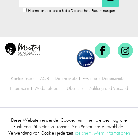
Hiermit akzeptiere ich die Datenschutz-Bestimmungen
Kontaktlinsen
AGB
Datenschutz
Erweiterte Datenschutz
Impressum
Widerrufsrecht
Über uns
Zahlung und Versand
* Alle Preise inkl. gesetzl. Mehrwertsteuer zzgl.
Diese Website verwendet Cookies, um Ihnen die bestmögliche
Aktiv
Funktionale
Versandkosten
.
Funktionalität bieten zu können. Sie können Ihre Auswahl der
Verwendung von Cookies jederzeit
speichern.
Mehr Informationen