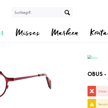
er
Misses
Marken
Konta
OBUS -
Dieser 
Benachr