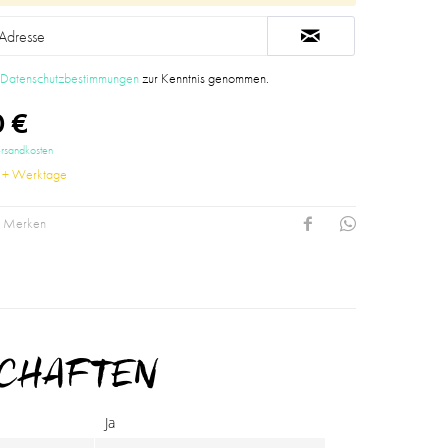
e
Datenschutzbestimmungen
zur Kenntnis genommen.
 €
ersandkosten
8 + Werktage
Merken
SCHAFTEN
Ja