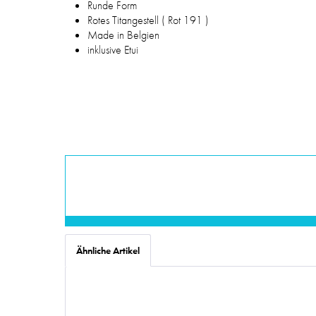
Runde Form
Rotes Titangestell ( Rot 191 )
Made in Belgien
inklusive Etui
Ähnliche Artikel