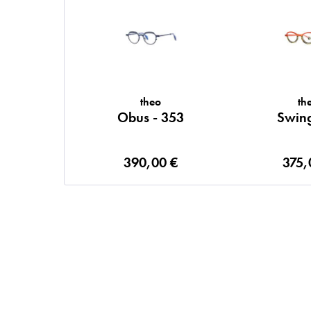
theo
th
Obus - 353
Swing
390,00 €
375,