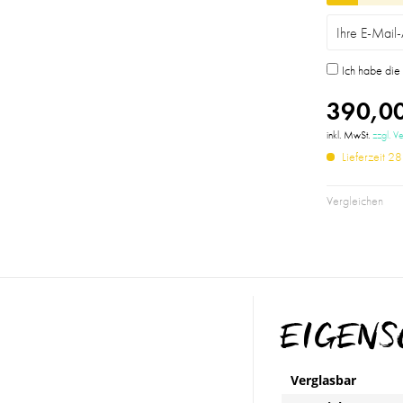
Ich habe di
390,00
inkl. MwSt.
zzgl. V
Lieferzeit 2
Vergleichen
EIGEN
Verglasbar