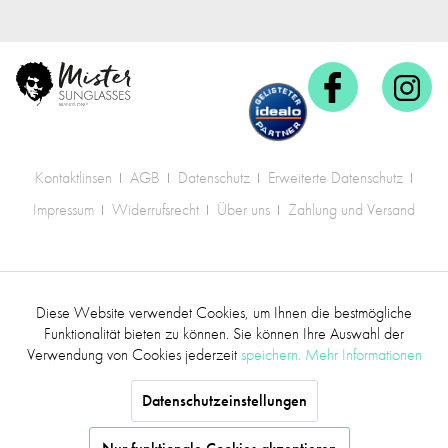
Kontaktlinsen
AGB
Datenschutz
Erweiterte Datenschutz
Impressum
Widerrufsrecht
Über uns
Zahlung und Versand
* Alle Preise inkl. gesetzl. Mehrwertsteuer zzgl.
Diese Website verwendet Cookies, um Ihnen die bestmögliche
Aktiv
Funktionale
Versandkosten
.
Funktionalität bieten zu können. Sie können Ihre Auswahl der
Verwendung von Cookies jederzeit
speichern.
Mehr Informationen
©2017 mr.sunglasses - Alle Rechte vorbehalten
Inaktiv
Marketing
Datenschutzeinstellungen
Inaktiv
Tracking