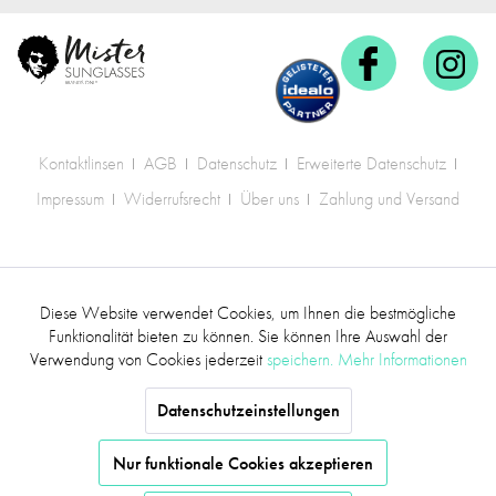
Kontaktlinsen
AGB
Datenschutz
Erweiterte Datenschutz
Impressum
Widerrufsrecht
Über uns
Zahlung und Versand
* Alle Preise inkl. gesetzl. Mehrwertsteuer zzgl.
Diese Website verwendet Cookies, um Ihnen die bestmögliche
Aktiv
Funktionale
Versandkosten
.
Funktionalität bieten zu können. Sie können Ihre Auswahl der
Verwendung von Cookies jederzeit
speichern.
Mehr Informationen
©2017 mr.sunglasses - Alle Rechte vorbehalten
Inaktiv
Marketing
Datenschutzeinstellungen
Inaktiv
Tracking
Nur funktionale Cookies akzeptieren