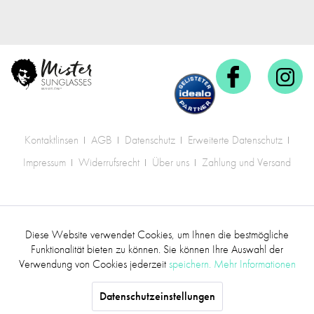
Kontaktlinsen
AGB
Datenschutz
Erweiterte Datenschutz
Impressum
Widerrufsrecht
Über uns
Zahlung und Versand
* Alle Preise inkl. gesetzl. Mehrwertsteuer zzgl.
Diese Website verwendet Cookies, um Ihnen die bestmögliche
Aktiv
Funktionale
Versandkosten
.
Funktionalität bieten zu können. Sie können Ihre Auswahl der
Verwendung von Cookies jederzeit
speichern.
Mehr Informationen
©2017 mr.sunglasses - Alle Rechte vorbehalten
Inaktiv
Marketing
Datenschutzeinstellungen