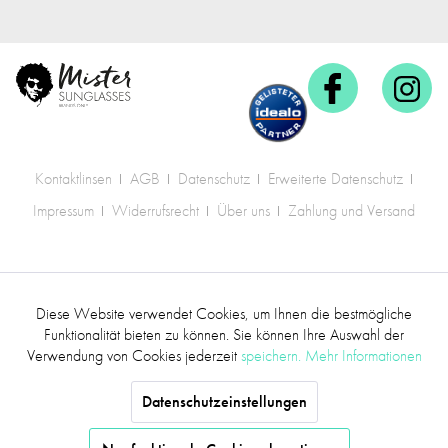
Kontaktlinsen
AGB
Datenschutz
Erweiterte Datenschutz
Impressum
Widerrufsrecht
Über uns
Zahlung und Versand
* Alle Preise inkl. gesetzl. Mehrwertsteuer zzgl.
Diese Website verwendet Cookies, um Ihnen die bestmögliche
Aktiv
Funktionale
Versandkosten
.
Funktionalität bieten zu können. Sie können Ihre Auswahl der
Verwendung von Cookies jederzeit
speichern.
Mehr Informationen
©2017 mr.sunglasses - Alle Rechte vorbehalten
Inaktiv
Marketing
Datenschutzeinstellungen
Inaktiv
Tracking