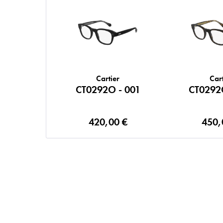
Cartier
Cart
CT0292O - 001
CT0292
420,00 €
450,