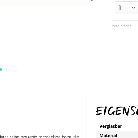
Vergleichen
EIGEN
Verglasbar
Material
urch seine markante sechseckige Form, die