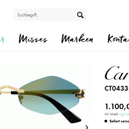
er
Misses
Marken
Konta
CT0433
1.100,
inkl. MwSt.
zzgl. V
Sofort vers