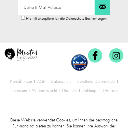
Hiermit akzeptiere ich die Datenschutz-Bestimmungen
Kontaktlinsen
AGB
Datenschutz
Erweiterte Datenschutz
Impressum
Widerrufsrecht
Über uns
Zahlung und Versand
* Alle Preise inkl. gesetzl. Mehrwertsteuer zzgl.
Diese Website verwendet Cookies, um Ihnen die bestmögliche
Aktiv
Funktionale
Versandkosten
.
Funktionalität bieten zu können. Sie können Ihre Auswahl der