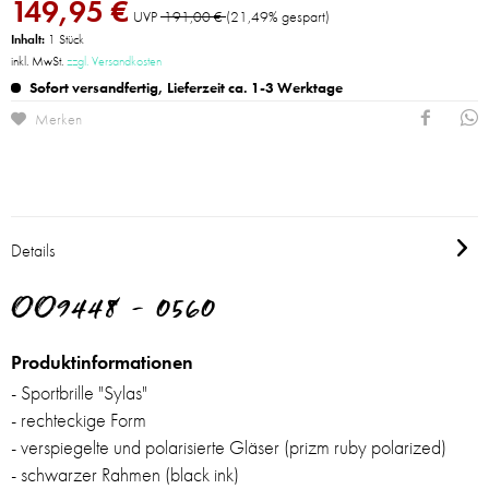
149,95 €
UVP
191,00 €
(21,49% gespart)
Inhalt:
1 Stück
inkl. MwSt.
zzgl. Versandkosten
Sofort versandfertig, Lieferzeit ca. 1-3 Werktage
Merken
Details
OO9448 - 0560
Produktinformationen
- Sportbrille "Sylas"
- rechteckige Form
- verspiegelte und polarisierte Gläser (prizm ruby polarized)
- schwarzer Rahmen (black ink)