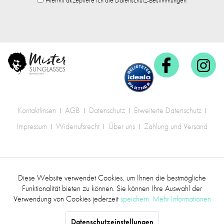
Hiermit akzeptiere ich die Datenschutz-Bestimmungen
Kontaktlinsen
AGB
Datenschutz
Erweiterte Datenschutz
Impressum
Widerrufsrecht
Über uns
Zahlung und Versand
* Alle Preise inkl. gesetzl. Mehrwertsteuer zzgl.
Diese Website verwendet Cookies, um Ihnen die bestmögliche
Aktiv
Funktionale
Versandkosten
.
Funktionalität bieten zu können. Sie können Ihre Auswahl der
Verwendung von Cookies jederzeit
speichern.
Mehr Informationen
©2017 mr.sunglasses - Alle Rechte vorbehalten
Inaktiv
Marketing
Datenschutzeinstellungen