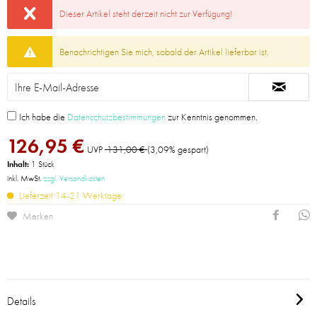
Dieser Artikel steht derzeit nicht zur Verfügung!
Benachrichtigen Sie mich, sobald der Artikel lieferbar ist.
Ich habe die
Datenschutzbestimmungen
zur Kenntnis genommen.
126,95 €
UVP
131,00 €
(3,09% gespart)
Inhalt:
1 Stück
inkl. MwSt.
zzgl. Versandkosten
Lieferzeit 14-21 Werktage
Merken
Details