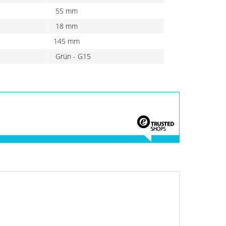
55 mm
18 mm
145 mm
Grün - G15