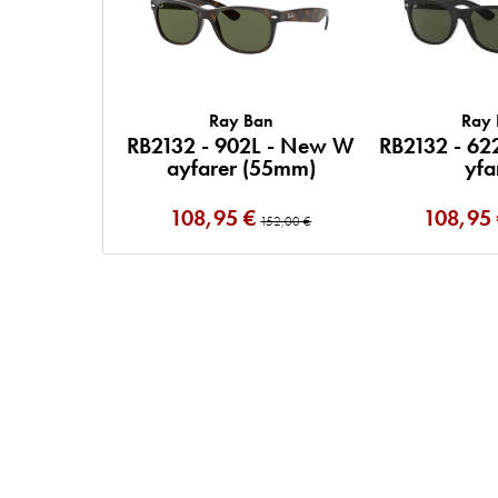
Ray Ban
Ray
RB2132 - 902L - New W
RB2132 - 6
ayfarer (55mm)
yfa
108,95 €
108,95
152,00 €