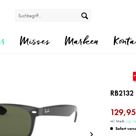
er
Misses
Marken
Konta
RB2132
129,95
inkl. MwSt.
zzgl. V
Sofort vers