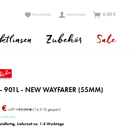
0,00 €
Wunschliste
Mein Konto
ktlinsen
Zubehör
Sale
 - 901L - NEW WAYFARER (55MM)
 €
UVP
152,00 €
(14,51% gespart)
ersandkosten
andfertig, Lieferzeit ca. 1-3 Werktage