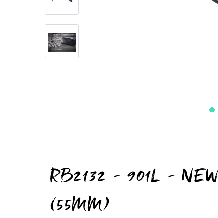
RB2132 - 901L - N
(55MM)