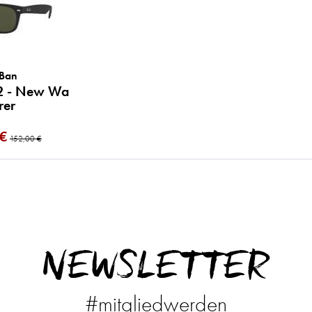
 Ban
22 - New Wa
rer
 €
152,00 €
NEWSLETTER
#mitgliedwerden