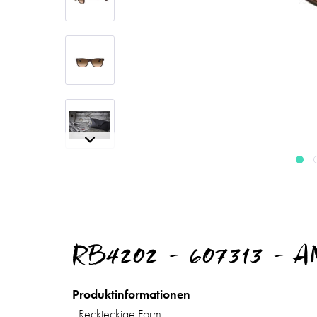
RB4202 - 607313 - 
Produktinformationen
- Reckteckige Form