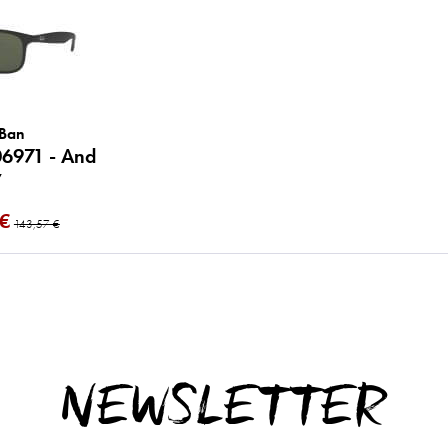
 Ban
06971 - And
y
 €
143,57 €
NEWSLETTER