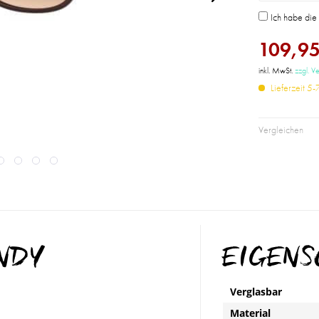
Ich habe di
109,95
inkl. MwSt.
zzgl. V
Lieferzeit 5
Vergleichen
ANDY
EIGEN
Verglasbar
Material