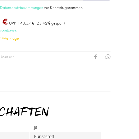
e
Datenschutzbestimmungen
zur Kenntnis genommen.
 €
UVP
143,57 €
(23,42% gespart)
ersandkosten
-7 Werktage
Merken
SCHAFTEN
Ja
Kunststoff