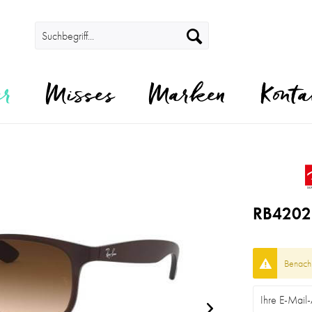
er
Misses
Marken
Konta
RB4202
Benachr