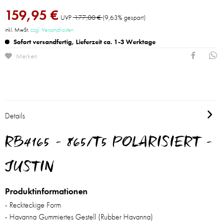
159,95 €
UVP
177,00 €
(9,63% gespart)
inkl. MwSt.
zzgl. Versandkosten
Sofort versandfertig, Lieferzeit ca. 1-3 Werktage
Merken
Details
RB4165 - 865/T5 POLARISIERT -
JUSTIN
Produktinformationen
- Reckteckige Form
- Havanna Gummiertes Gestell (Rubber Havanna)