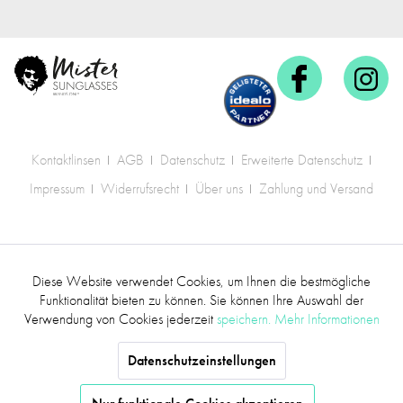
Kontaktlinsen
AGB
Datenschutz
Erweiterte Datenschutz
Impressum
Widerrufsrecht
Über uns
Zahlung und Versand
* Alle Preise inkl. gesetzl. Mehrwertsteuer zzgl.
Diese Website verwendet Cookies, um Ihnen die bestmögliche
Aktiv
Funktionale
Versandkosten
.
Funktionalität bieten zu können. Sie können Ihre Auswahl der
Verwendung von Cookies jederzeit
speichern.
Mehr Informationen
©2017 mr.sunglasses - Alle Rechte vorbehalten
Inaktiv
Marketing
Datenschutzeinstellungen
Inaktiv
Tracking