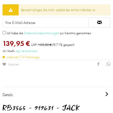
Benachrichtigen Sie mich, sobald der Artikel lieferbar ist.
Ich habe die
Datenschutzbestimmungen
zur Kenntnis genommen.
139,95 €
UVP
155,00 €
(9,71% gespart)
inkl. MwSt.
zzgl. Versandkosten
Lieferzeit 7-9 Werktage
Merken
Details
RB3565 - 919631 - JACK