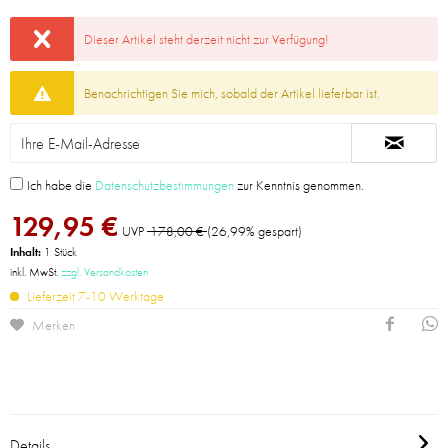
Dieser Artikel steht derzeit nicht zur Verfügung!
Benachrichtigen Sie mich, sobald der Artikel lieferbar ist.
Ich habe die
Datenschutzbestimmungen
zur Kenntnis genommen.
129,95 €
UVP
178,00 €
(26,99% gespart)
Inhalt:
1 Stück
inkl. MwSt.
zzgl. Versandkosten
Lieferzeit 7-10 Werktage
Merken
Details