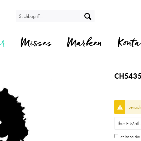
er
Misses
Marken
Konta
CH5435
Benachr
Ich habe di