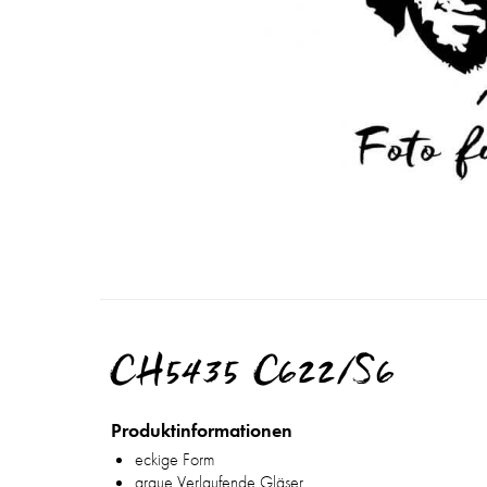
CH5435 C622/S6
Produktinformationen
eckige Form
graue Verlaufende Gläser