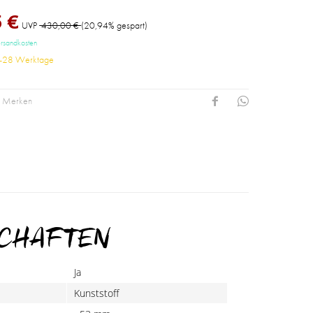
 €
UVP
430,00 €
(20,94% gespart)
ersandkosten
14-28 Werktage
Merken
SCHAFTEN
Ja
Kunststoff