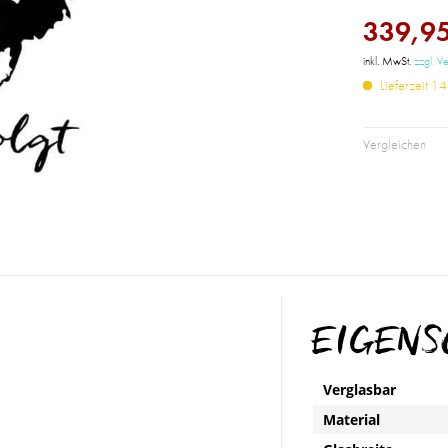
339,95
inkl. MwSt.
zzgl. V
Lieferzeit 
Vergleichen
EIGEN
Verglasbar
Material