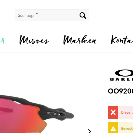
er
Misses
Marken
Konta
OO9208
Dieser 
Benachr