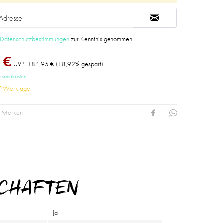
e
Datenschutzbestimmungen
zur Kenntnis genommen.
 €
UVP
184,95 €
(18,92% gespart)
ersandkosten
-7 Werktage
Merken
SCHAFTEN
Ja