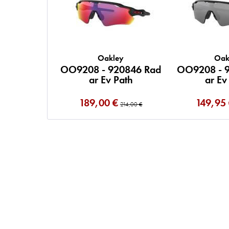
Oakley
Oak
OO9208 - 920846 Rad
OO9208 - 
ar Ev Path
ar Ev
189,00 €
149,95
214,00 €