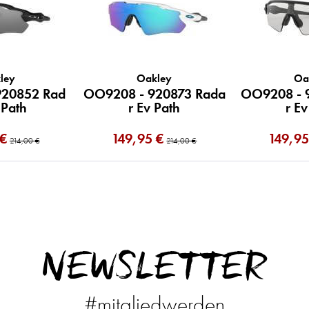
ley
Oakley
Oa
920852 Rad
OO9208 - 920873 Rada
OO9208 - 
 Path
r Ev Path
r Ev
 €
149,95 €
149,95
214,00 €
214,00 €
NEWSLETTER
#mitgliedwerden