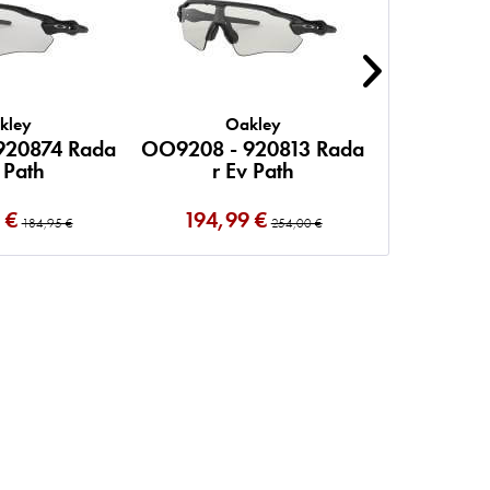
kley
Oakley
O
920874 Rada
OO9208 - 920813 Rada
OO9208 -
 Path
r Ev Path
ar 
 €
194,99 €
149,9
184,95 €
254,00 €