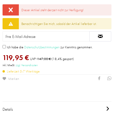
Dieser Artikel steht derzeit nicht zur Verfügung!
Benachrichtigen Sie mich, sobald der Artikel lieferbar ist.
Ich habe die
Datenschutzbestimmungen
zur Kenntnis genommen.
119,95 €
UVP
147,00 €
(18,4% gespart)
inkl. MwSt.
zzgl. Versandkosten
Lieferzeit 5-7 Werktage
Merken
Details