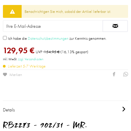
Benachrichtigen Sie mich, sobald der Artikel lieferbar ist.
Ich habe die
Datenschutzbestimmungen
zur Kenntnis genommen.
129,95 €
UVP
154,95 €
(16,13% gespart)
inkl. MwSt.
zzgl. Versandkosten
Lieferzeit 5-7 Werktage
Merken
Details
RB2283 - 902/31 - MR.