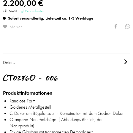
2.200,00 €
inkl. MwSt.
zzgl. Versandkosten
Sofort versandfertig, Lieferzeit ca. 1-3 Werktage
Merken
Details
CT0286O - 006
Produktinformationen
Randlose Form
Goldenes Metallgestell
C-Dekor am Bügelansatz in Kombination mit dem Godron Dekor
Orangene Naturholzbügel ( Abbildungs ähnlich, da
Naturprodukt)
Eckige Glasform mit transparenten Demogläsern