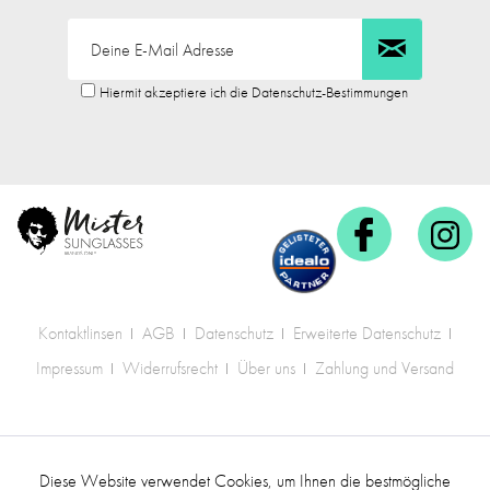
Hiermit akzeptiere ich die Datenschutz-Bestimmungen
Kontaktlinsen
AGB
Datenschutz
Erweiterte Datenschutz
Impressum
Widerrufsrecht
Über uns
Zahlung und Versand
* Alle Preise inkl. gesetzl. Mehrwertsteuer zzgl.
Diese Website verwendet Cookies, um Ihnen die bestmögliche
Aktiv
Funktionale
Versandkosten
.