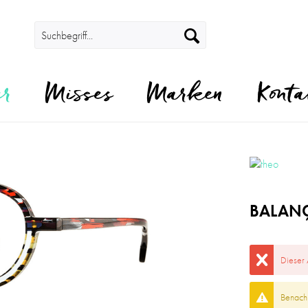
er
Misses
Marken
Konta
BALANÇ
Dieser 
Benachr