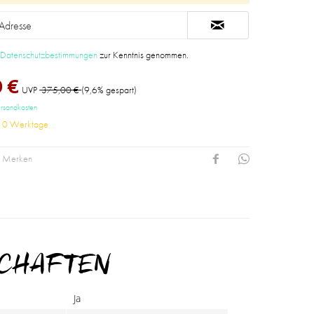
e
Datenschutzbestimmungen
zur Kenntnis genommen.
 €
UVP
375,00 €
(9,6% gespart)
ersandkosten
-10 Werktage
Merken
SCHAFTEN
Ja