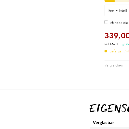
Ich habe di
339,00
inkl. MwSt.
zzgl. V
Lieferzeit 7
Vergleichen
EIGEN
Verglasbar