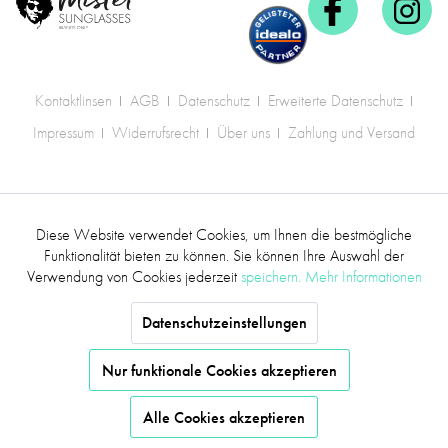
Kontaktlinsen
AGB
Datenschutz
Erweiterte Datenschutz
Impressum
Widerrufsrecht
Über uns
Zahlung und Versand
* Alle Preise inkl. gesetzl. Mehrwertsteuer zzgl.
Diese Website verwendet Cookies, um Ihnen die bestmögliche
Aktiv
Funktionale
Versandkosten
.
Funktionalität bieten zu können. Sie können Ihre Auswahl der
Verwendung von Cookies jederzeit
speichern.
Mehr Informationen
©2017 mr.sunglasses - Alle Rechte vorbehalten
Inaktiv
Marketing
Datenschutzeinstellungen
Inaktiv
Tracking
Nur funktionale Cookies akzeptieren
Alle Cookies akzeptieren
Inaktiv
Service