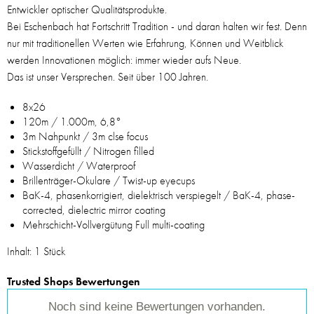
Entwickler optischer Qualitätsprodukte.
Bei Eschenbach hat Fortschritt Tradition - und daran halten wir fest. Denn
nur mit traditionellen Werten wie Erfahrung, Können und Weitblick
werden Innovationen möglich: immer wieder aufs Neue.
Das ist unser Versprechen. Seit über 100 Jahren.
8x26
120m / 1.000m, 6,8°
3m Nahpunkt / 3m clse focus
Stickstoffgefüllt / Nitrogen filled
Wasserdicht / Waterproof
Brillenträger-Okulare / Twist-up eyecups
BaK-4, phasenkorrigiert, dielektrisch verspiegelt / BaK-4, phase-
corrected, dielectric mirror coating
Mehrschicht-Vollvergütung Full multi-coating
Inhalt: 1 Stück
Trusted Shops Bewertungen
Noch sind keine Bewertungen vorhanden.