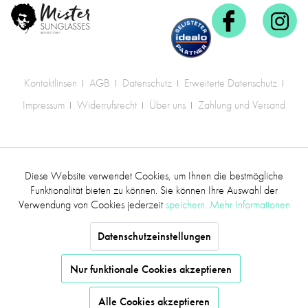
Kontaktlinsen
AGB
Datenschutz
Erweiterte Datenschutz
Impressum
Widerrufsrecht
Über uns
Zahlung und Versand
* Alle Preise inkl. gesetzl. Mehrwertsteuer zzgl.
Diese Website verwendet Cookies, um Ihnen die bestmögliche
Aktiv
Funktionale
Versandkosten
.
Funktionalität bieten zu können. Sie können Ihre Auswahl der
Verwendung von Cookies jederzeit
speichern.
Mehr Informationen
©2017 mr.sunglasses - Alle Rechte vorbehalten
Inaktiv
Marketing
Datenschutzeinstellungen
Inaktiv
Tracking
Nur funktionale Cookies akzeptieren
139,00 €
Alle Cookies akzeptieren
Inaktiv
Service