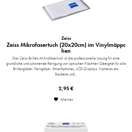
Zeiss
Zeiss Mikrofasertuch (20x20cm) im Vinylmäppc
hen
Das Zeiss Brillen-Mikrofasertuch ist die professionelle Lösung für eine
gründliche und schonende Reingung von optischen Flächhen Geeignet für alle
Brillengläser, Ferngläser, Smarthphones, LCD-Displays, Kameras etc.
Saubere und...
2,95 €
Merken