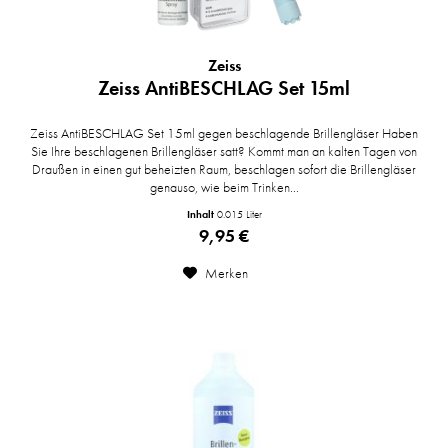
Zeiss
Zeiss AntiBESCHLAG Set 15ml
Zeiss AntiBESCHLAG Set 15ml gegen beschlagende Brillengläser Haben
Sie Ihre beschlagenen Brillengläser satt? Kommt man an kalten Tagen von
Draußen in einen gut beheizten Raum, beschlagen sofort die Brillengläser
genauso, wie beim Trinken...
Inhalt
0.015 Liter
9,95 €
Merken