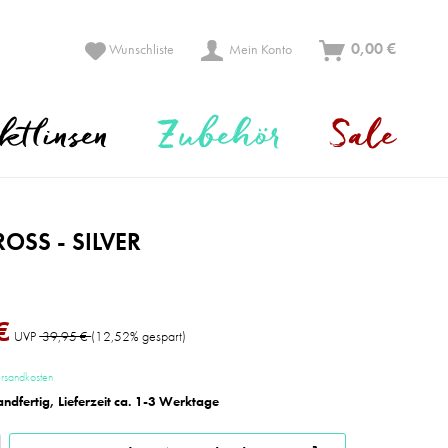
0,00 €
Wunschliste
Mein Konto
ktlinsen
Zubehör
Sale
OSS - SILVER
€
UVP
39,95 €
(12,52% gespart)
ersandkosten
andfertig, Lieferzeit ca. 1-3 Werktage