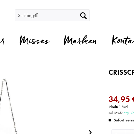
er
Misses
Marken
Konta
CRISSCR
34,95 
Inhalt:
1 Stück
inkl. MwSt.
zzgl. V
Sofort vers