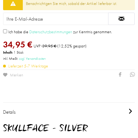
Benachrichtigen Sie mich, sobald der Artikel lieferbar ist.
Ich habe die
Datenschutzbestimmungen
zur Kenntnis genommen.
34,95 €
UVP
39,95 €
(12,52% gespart)
Inhalt:
1 Stück
inkl. MwSt.
zzgl. Versandkosten
Lieferzeit 5-7 Werktage
Merken
Details
SKULLFACE - SILVER