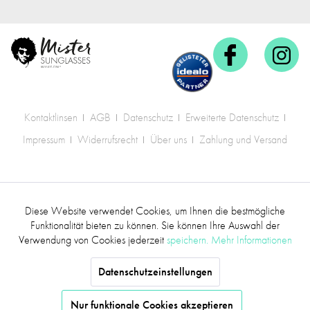
Kontaktlinsen
AGB
Datenschutz
Erweiterte Datenschutz
Impressum
Widerrufsrecht
Über uns
Zahlung und Versand
* Alle Preise inkl. gesetzl. Mehrwertsteuer zzgl.
Diese Website verwendet Cookies, um Ihnen die bestmögliche
Aktiv
Funktionale
Versandkosten
.
Funktionalität bieten zu können. Sie können Ihre Auswahl der
Verwendung von Cookies jederzeit
speichern.
Mehr Informationen
©2017 mr.sunglasses - Alle Rechte vorbehalten
Inaktiv
Marketing
Datenschutzeinstellungen
Inaktiv
Tracking
Nur funktionale Cookies akzeptieren