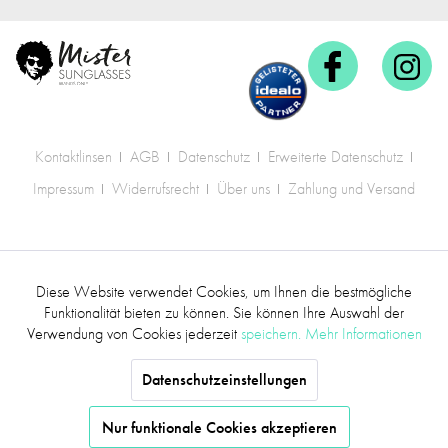
Kontaktlinsen
AGB
Datenschutz
Erweiterte Datenschutz
Impressum
Widerrufsrecht
Über uns
Zahlung und Versand
* Alle Preise inkl. gesetzl. Mehrwertsteuer zzgl.
Diese Website verwendet Cookies, um Ihnen die bestmögliche
Aktiv
Funktionale
Versandkosten
.
Funktionalität bieten zu können. Sie können Ihre Auswahl der
Verwendung von Cookies jederzeit
speichern.
Mehr Informationen
©2017 mr.sunglasses - Alle Rechte vorbehalten
Inaktiv
Marketing
Datenschutzeinstellungen
Inaktiv
Tracking
Nur funktionale Cookies akzeptieren